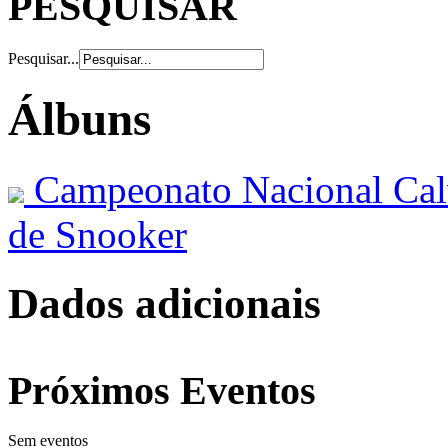
PESQUISAR
Pesquisar...
Álbuns
Campeonato Nacional Ca
de Snooker
AdmirorGallery 4.5.0
, author/s
Vasiljevski
&
Kekeljevic
.
Dados adicionais
Próximos Eventos
Sem eventos